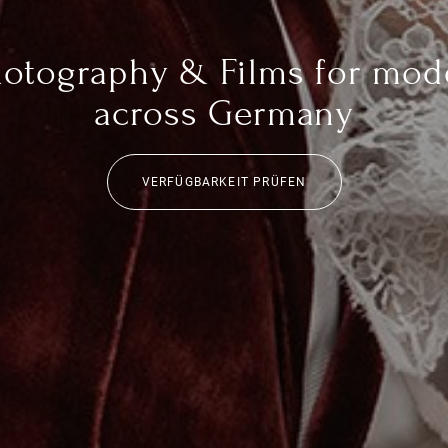
otography & Films for mod
across Germany
VERFÜGBARKEIT PRÜFEN