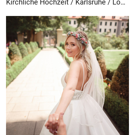
Kirchliche Hochzeit / Karlsruhe / Location Hangar E210 Baden-Baden /Rosi & Marco